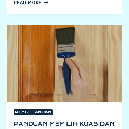
7
READ MORE
PENGARUH
KELEMBABAN
UDARA
TERHADAP
HASIL
AKHIR
PENGECATAN
KAYU
YANG
HARUS
ANDA
KETAHUI
PENGETAHUAN
PANDUAN MEMILIH KUAS DAN