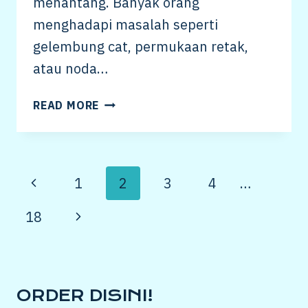
menantang. Banyak orang
menghadapi masalah seperti
gelembung cat, permukaan retak,
atau noda…
CARA
READ MORE
AMPUH
MENGATASI
GELEMBUNG,
RETAK,
PAGE
Previous
1
2
3
4
…
DAN
NAVIGATION
NODA
Page
Next
18
SAAT
MENGECAT
Page
KAYU
–
PANDUAN
ORDER DISINI!
PRAKTIS!