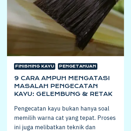
KAYU
YANG
TEPAT
–
HASIL
RAPI
&
PROFESIONAL!
FINISHING KAYU
PENGETAHUAN
9 CARA AMPUH MENGATASI
MASALAH PENGECATAN
KAYU: GELEMBUNG & RETAK
Pengecatan kayu bukan hanya soal
memilih warna cat yang tepat. Proses
ini juga melibatkan teknik dan