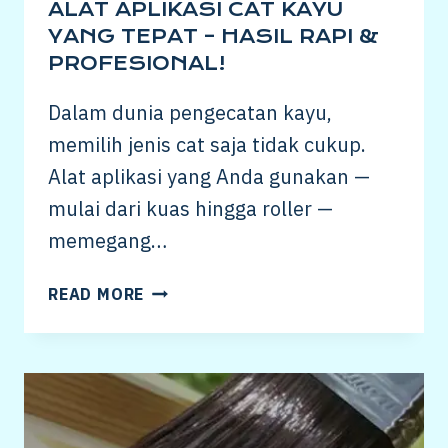
ALAT APLIKASI CAT KAYU
YANG TEPAT – HASIL RAPI &
PROFESIONAL!
Dalam dunia pengecatan kayu,
memilih jenis cat saja tidak cukup.
Alat aplikasi yang Anda gunakan —
mulai dari kuas hingga roller —
memegang…
PANDUAN
READ MORE
MEMILIH
KUAS
DAN
ALAT
APLIKASI
CAT