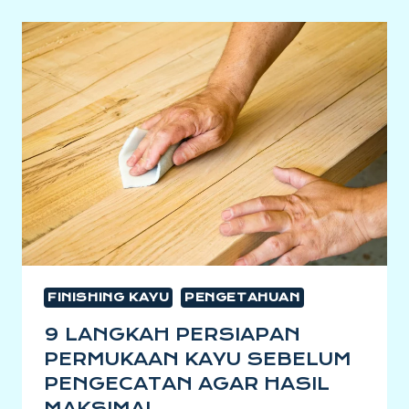
TEKNOLOGI
CAT
KAYU
RAMAH
LINGKUNGAN
FINISHING KAYU
PENGETAHUAN
9 LANGKAH PERSIAPAN
PERMUKAAN KAYU SEBELUM
PENGECATAN AGAR HASIL
MAKSIMAL