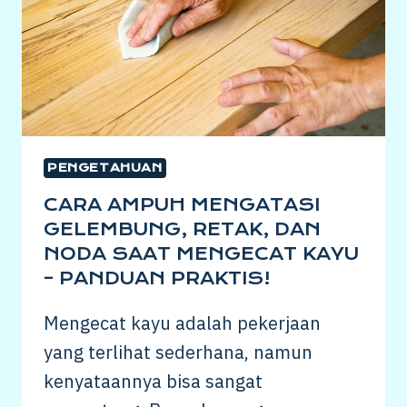
INDUSTRI
FURNITUR
–
PILIH
YANG
TEPAT!
PENGETAHUAN
CARA AMPUH MENGATASI
GELEMBUNG, RETAK, DAN
NODA SAAT MENGECAT KAYU
– PANDUAN PRAKTIS!
Mengecat kayu adalah pekerjaan
yang terlihat sederhana, namun
kenyataannya bisa sangat