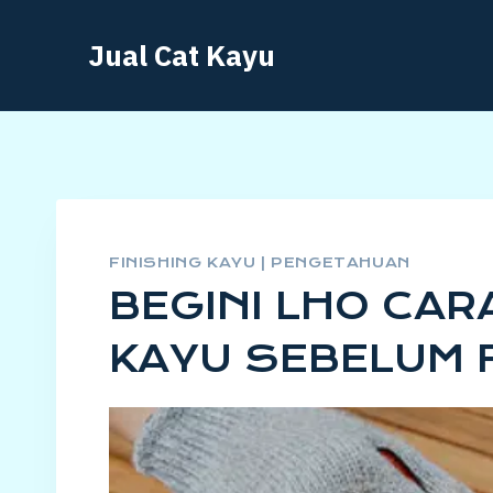
Skip
Jual Cat Kayu
to
content
FINISHING KAYU
|
PENGETAHUAN
BEGINI LHO CA
KAYU SEBELUM 