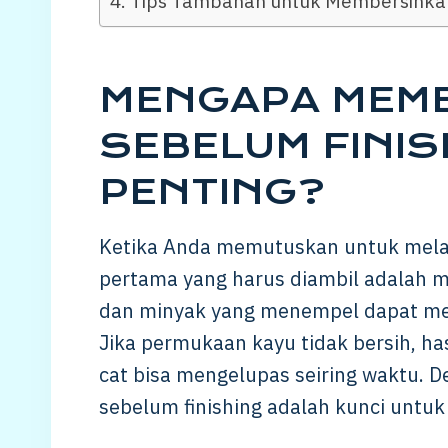
Tips Tambahan untuk Membersihka
MENGAPA MEMB
SEBELUM FINIS
PENTING?
Ketika Anda memutuskan untuk melak
pertama yang harus diambil adalah 
dan minyak yang menempel dapat meng
Jika permukaan kayu tidak bersih, ha
cat bisa mengelupas seiring waktu. 
sebelum finishing adalah kunci untuk