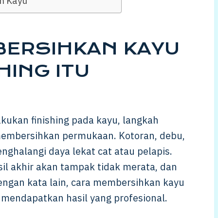
n Kayu
ERSIHKAN KAYU
HING ITU
ukan finishing pada kayu, langkah
membersihkan permukaan. Kotoran, debu,
halangi daya lekat cat atau pelapis.
sil akhir akan tampak tidak merata, dan
Dengan kata lain, cara membersihkan kayu
 mendapatkan hasil yang profesional.