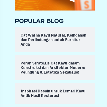
POPULAR BLOG
Cat Warna Kayu Natural, Keindahan
dan Perlindungan untuk Furnitur
Anda
Peran Strategis Cat Kayu dalam
Konstruksi dan Arsitektur Modern:
Pelindung & Estetika Sekaligus!
Inspirasi Desain untuk Lemari Kayu
Antik Hasil Restorasi