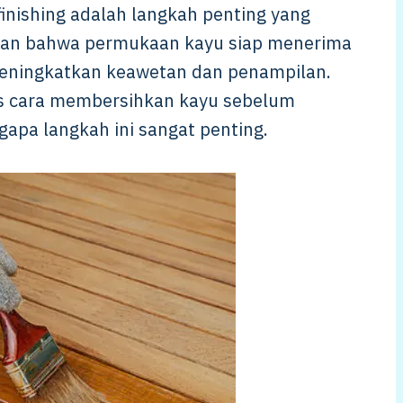
nishing adalah langkah penting yang
tikan bahwa permukaan kayu siap menerima
 meningkatkan keawetan dan penampilan.
as cara membersihkan kayu sebelum
gapa langkah ini sangat penting.