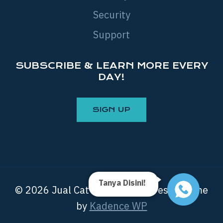
Security
Support
SUBSCRIBE & LEARN MORE EVERY
DAY!
Tanya Disini!
© 2026 Jual Cat Kayu - WordPress Theme
by
Kadence WP