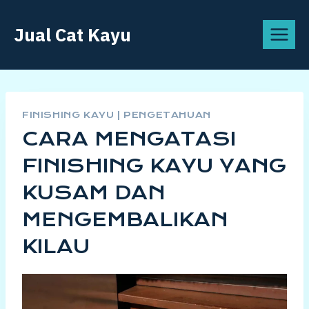
Skip
Jual Cat Kayu
to
content
FINISHING KAYU
|
PENGETAHUAN
CARA MENGATASI
FINISHING KAYU YANG
KUSAM DAN
MENGEMBALIKAN
KILAU