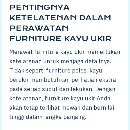
PENTINGNYA
KETELATENAN DALAM
PERAWATAN
FURNITURE KAYU UKIR
Merawat furniture kayu ukir memerlukan
ketelatenan untuk menjaga detailnya.
Tidak seperti furniture polos, kayu
berukir membutuhkan perhatian ekstra
pada setiap sudut dan lekukan. Dengan
ketelatenan, furniture kayu ukir Anda
akan tetap terlihat mewah dan bernilai
tinggi dalam jangka panjang.