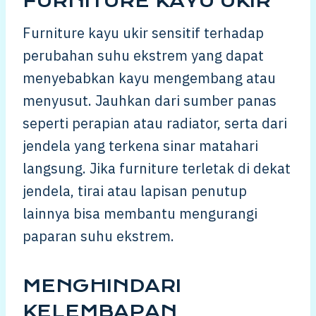
FURNITURE KAYU UKIR
Furniture kayu ukir sensitif terhadap
perubahan suhu ekstrem yang dapat
menyebabkan kayu mengembang atau
menyusut. Jauhkan dari sumber panas
seperti perapian atau radiator, serta dari
jendela yang terkena sinar matahari
langsung. Jika furniture terletak di dekat
jendela, tirai atau lapisan penutup
lainnya bisa membantu mengurangi
paparan suhu ekstrem.
MENGHINDARI
KELEMBAPAN