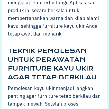
mengkilap dan terlindungi. Aplikasikan
produk ini secara berkala untuk
mempertahankan warna dan kilap alami
kayu, sehingga furniture kayu ukir Anda
tetap awet dan menarik.
TEKNIK PEMOLESAN
UNTUK PERAWATAN
FURNITURE KAYU UKIR
AGAR TETAP BERKILAU
Pemolesan kayu ukir menjadi langkah
penting agar furniture tetap berkilau dan
tampak mewah. Setelah proses