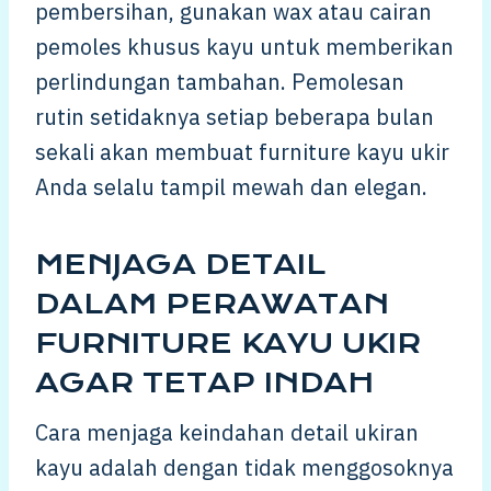
pembersihan, gunakan wax atau cairan
pemoles khusus kayu untuk memberikan
perlindungan tambahan. Pemolesan
rutin setidaknya setiap beberapa bulan
sekali akan membuat furniture kayu ukir
Anda selalu tampil mewah dan elegan.
MENJAGA DETAIL
DALAM PERAWATAN
FURNITURE KAYU UKIR
AGAR TETAP INDAH
Cara menjaga keindahan detail ukiran
kayu adalah dengan tidak menggosoknya