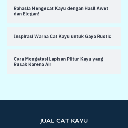
Rahasia Mengecat Kayu dengan Hasil Awet
dan Elegan!
Inspirasi Warna Cat Kayu untuk Gaya Rustic
Cara Mengatasi Lapisan Plitur Kayu yang
Rusak Karena Air
JUAL CAT KAYU