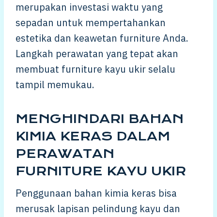
merupakan investasi waktu yang
sepadan untuk mempertahankan
estetika dan keawetan furniture Anda.
Langkah perawatan yang tepat akan
membuat furniture kayu ukir selalu
tampil memukau.
MENGHINDARI BAHAN
KIMIA KERAS DALAM
PERAWATAN
FURNITURE KAYU UKIR
Penggunaan bahan kimia keras bisa
merusak lapisan pelindung kayu dan