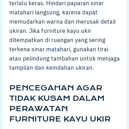
terlalu keras. Hindari paparan sinar
matahari langsung, karena dapat
memudarkan warna dan merusak detail
ukiran. Jika furniture kayu ukir
ditempatkan di ruangan yang sering
terkena sinar matahari, gunakan tirai
atau pelindung tambahan untuk menjaga
tampilan dan keindahan ukiran.
PENCEGAHAN AGAR
TIDAK KUSAM DALAM
PERAWATAN
FURNITURE KAYU UKIR