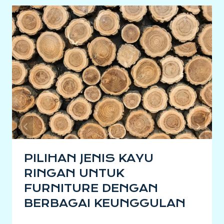
PILIHAN JENIS KAYU
RINGAN UNTUK
FURNITURE DENGAN
BERBAGAI KEUNGGULAN