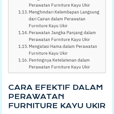
Perawatan Furniture Kayu Ukir
Menghindari Kelembapan Langsung
dari Cairan dalam Perawatan
Furniture Kayu Ukir
Perawatan Jangka Panjang dalam
Perawatan Furniture Kayu Ukir
Mengatasi Hama dalam Perawatan
Furniture Kayu Ukir
Pentingnya Ketelatenan dalam
Perawatan Furniture Kayu Ukir
CARA EFEKTIF DALAM
PERAWATAN
FURNITURE KAYU UKIR