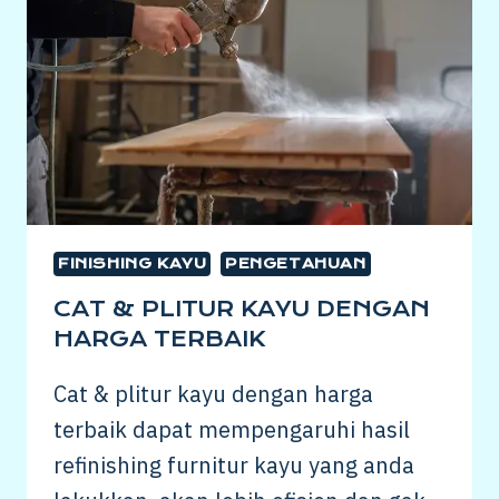
FINISHING KAYU
PENGETAHUAN
CAT & PLITUR KAYU DENGAN
HARGA TERBAIK
Cat & plitur kayu dengan harga
terbaik dapat mempengaruhi hasil
refinishing furnitur kayu yang anda