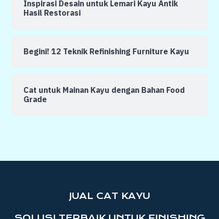
Inspirasi Desain untuk Lemari Kayu Antik
Hasil Restorasi
Begini! 12 Teknik Refinishing Furniture Kayu
Cat untuk Mainan Kayu dengan Bahan Food
Grade
JUAL CAT KAYU
SOLUSI TERBAIK UNTUK FINISHING