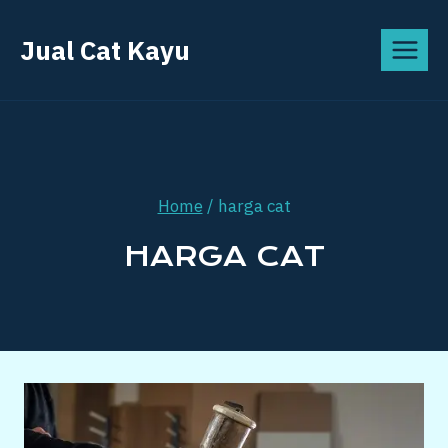
Skip
Jual Cat Kayu
to
content
Home
/
harga cat
HARGA CAT