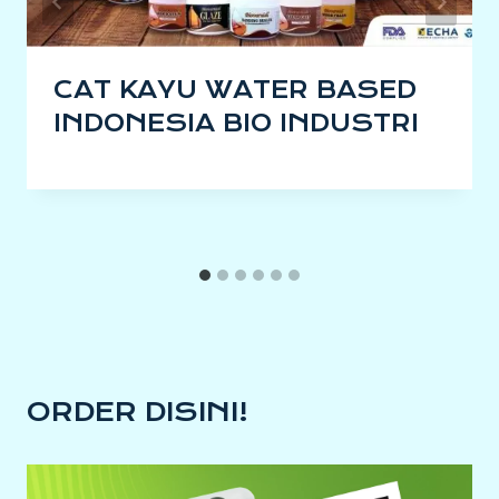
CAT KAYU WATER BASED
INDONESIA BIO INDUSTRI
ORDER DISINI!