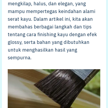
mengkilap, halus, dan elegan, yang
mampu mempertegas keindahan alami
serat kayu. Dalam artikel ini, kita akan
membahas berbagai langkah dan tips
tentang cara finishing kayu dengan efek
glossy, serta bahan yang dibutuhkan
untuk menghasilkan hasil yang
sempurna.