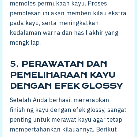
memoles permukaan kayu. Proses
pemolesan ini akan memberi kilau ekstra
pada kayu, serta meningkatkan
kedalaman warna dan hasil akhir yang
mengkilap.
5.
PERAWATAN DAN
PEMELIHARAAN KAYU
DENGAN EFEK GLOSSY
Setelah Anda berhasil menerapkan
finishing kayu dengan efek glossy, sangat
penting untuk merawat kayu agar tetap
mempertahankan kilauannya. Berikut