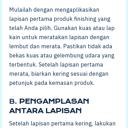
Mulailah dengan mengaplikasikan
lapisan pertama produk finishing yang
telah Anda pilih. Gunakan kuas atau lap
kain untuk meratakan lapisan dengan
lembut dan merata. Pastikan tidak ada
bekas kuas atau gelembung udara yang
terbentuk. Setelah lapisan pertama
merata, biarkan kering sesuai dengan
petunjuk pada kemasan produk.
B.
PENGAMPLASAN
ANTARA LAPISAN
Setelah lapisan pertama kering, lakukan