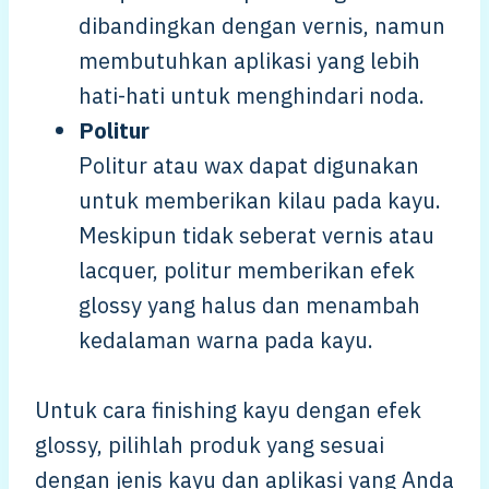
dibandingkan dengan vernis, namun
membutuhkan aplikasi yang lebih
hati-hati untuk menghindari noda.
Politur
Politur atau wax dapat digunakan
untuk memberikan kilau pada kayu.
Meskipun tidak seberat vernis atau
lacquer, politur memberikan efek
glossy yang halus dan menambah
kedalaman warna pada kayu.
Untuk cara finishing kayu dengan efek
glossy, pilihlah produk yang sesuai
dengan jenis kayu dan aplikasi yang Anda