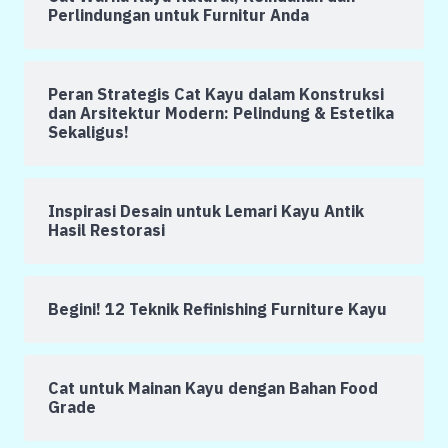
Perlindungan untuk Furnitur Anda
Peran Strategis Cat Kayu dalam Konstruksi
dan Arsitektur Modern: Pelindung & Estetika
Sekaligus!
Inspirasi Desain untuk Lemari Kayu Antik
Hasil Restorasi
Begini! 12 Teknik Refinishing Furniture Kayu
Cat untuk Mainan Kayu dengan Bahan Food
Grade