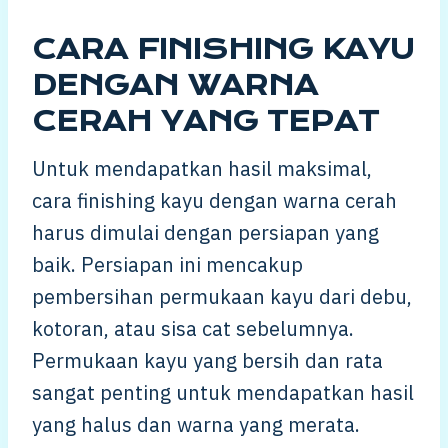
CARA FINISHING KAYU
DENGAN WARNA
CERAH YANG TEPAT
Untuk mendapatkan hasil maksimal,
cara finishing kayu dengan warna cerah
harus dimulai dengan persiapan yang
baik. Persiapan ini mencakup
pembersihan permukaan kayu dari debu,
kotoran, atau sisa cat sebelumnya.
Permukaan kayu yang bersih dan rata
sangat penting untuk mendapatkan hasil
yang halus dan warna yang merata.