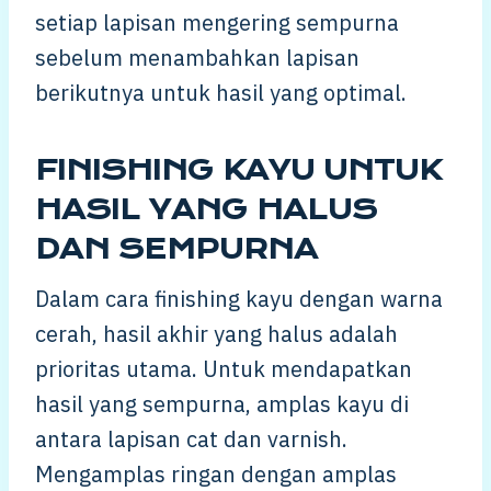
setiap lapisan mengering sempurna
sebelum menambahkan lapisan
berikutnya untuk hasil yang optimal.
FINISHING KAYU UNTUK
HASIL YANG HALUS
DAN SEMPURNA
Dalam cara finishing kayu dengan warna
cerah, hasil akhir yang halus adalah
prioritas utama. Untuk mendapatkan
hasil yang sempurna, amplas kayu di
antara lapisan cat dan varnish.
Mengamplas ringan dengan amplas