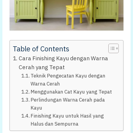
Table of Contents
Cara Finishing Kayu dengan Warna
Cerah yang Tepat
Teknik Pengecatan Kayu dengan
Warna Cerah
Menggunakan Cat Kayu yang Tepat
Perlindungan Warna Cerah pada
Kayu
Finishing Kayu untuk Hasil yang
Halus dan Sempurna