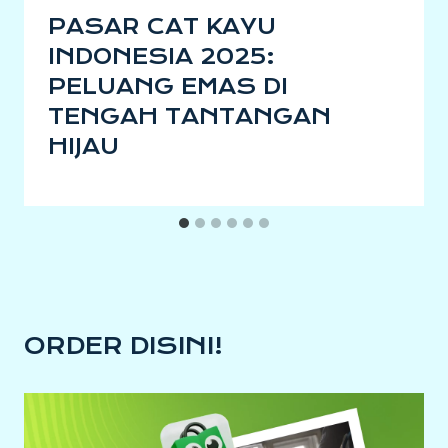
PASAR CAT KAYU
INDONESIA 2025:
PELUANG EMAS DI
TENGAH TANTANGAN
HIJAU
ORDER DISINI!