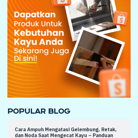
POPULAR BLOG
Cara Ampuh Mengatasi Gelembung, Retak,
dan Noda Saat Mengecat Kayu – Panduan