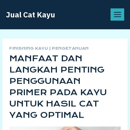
Skip
Jual Cat Kayu
to
content
FINISHING KAYU
|
PENGETAHUAN
MANFAAT DAN
LANGKAH PENTING
PENGGUNAAN
PRIMER PADA KAYU
UNTUK HASIL CAT
YANG OPTIMAL